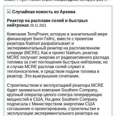
Случайная новость из Архива
Реактор на расплаве солей и быстрых
нейтронах
29.11.2021
Компания TerraPower, которую в значительной мере
финансирует Билл Гейтс, вместе с проектом
реактора Natrium разрабатывает и
экспериментальный реактор на расплавленном
хлориде (MCRE). Как и проект Natrium, реактор
MCRE получает энергию от радиоактивного распада
топлива за счет поглощения быстрых нейтронов, но
в случае MCRE расплав солей служит и
теплоносителем, и средством подачи топлива в
реактор. Это выигрышное сочетание.
Строительством и эксплуатацией реактора MCRE
будет заниматься компания Southern Company,
крупный оператор целого спектра генерирующих
мощностей в США. На днях Southern Company
подписала с Министерством энергетики США
соглашение о проектировании, строительстве и
эксплуатации экспериментального реактора на