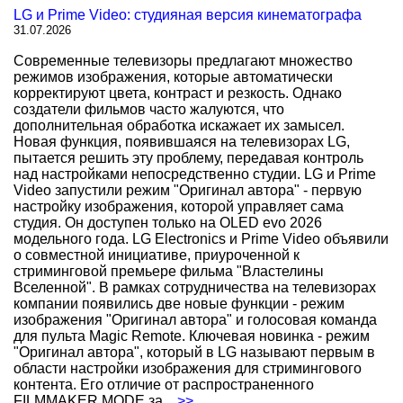
LG и Prime Video: студияная версия кинематографа
31.07.2026
Современные телевизоры предлагают множество
режимов изображения, которые автоматически
корректируют цвета, контраст и резкость. Однако
создатели фильмов часто жалуются, что
дополнительная обработка искажает их замысел.
Новая функция, появившаяся на телевизорах LG,
пытается решить эту проблему, передавая контроль
над настройками непосредственно студии. LG и Prime
Video запустили режим "Оригинал автора" - первую
настройку изображения, которой управляет сама
студия. Он доступен только на OLED evo 2026
модельного года. LG Electronics и Prime Video объявили
о совместной инициативе, приуроченной к
стриминговой премьере фильма "Властелины
Вселенной". В рамках сотрудничества на телевизорах
компании появились две новые функции - режим
изображения "Оригинал автора" и голосовая команда
для пульта Magic Remote. Ключевая новинка - режим
"Оригинал автора", который в LG называют первым в
области настройки изображения для стримингового
контента. Его отличие от распространенного
FILMMAKER MODE за
...>>