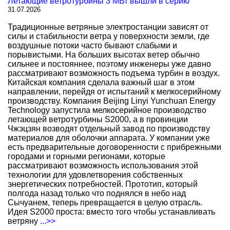
Летающие ветротурбины 3 МВт вышли в серию
31.07.2026
Традиционные ветряные электростанции зависят от
силы и стабильности ветра у поверхности земли, где
воздушные потоки часто бывают слабыми и
порывистыми. На больших высотах ветер обычно
сильнее и постояннее, поэтому инженеры уже давно
рассматривают возможность подъема турбин в воздух.
Китайская компания сделала важный шаг в этом
направлении, перейдя от испытаний к мелкосерийному
производству. Компания Beijing Linyi Yunchuan Energy
Technology запустила мелкосерийное производство
летающей ветротурбины S2000, а в провинции
Чжэцзян возводят отдельный завод по производству
материалов для оболочки аппарата. У компании уже
есть предварительные договоренности с прибрежными
городами и горными регионами, которые
рассматривают возможность использования этой
технологии для удовлетворения собственных
энергетических потребностей. Прототип, который
полгода назад только что поднялся в небо над
Сычуанем, теперь превращается в целую отрасль.
Идея S2000 проста: вместо того чтобы устанавливать
ветряну
...>>