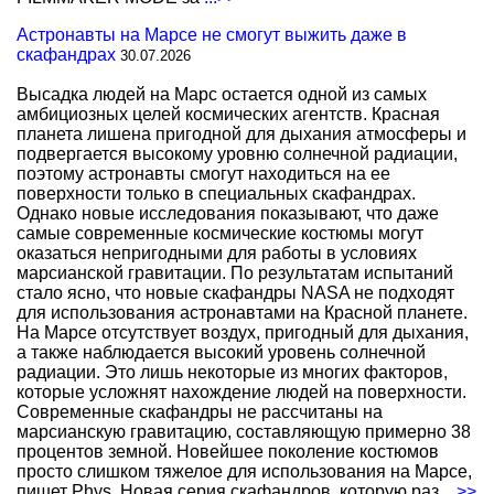
Астронавты на Марсе не смогут выжить даже в
скафандрах
30.07.2026
Высадка людей на Марс остается одной из самых
амбициозных целей космических агентств. Красная
планета лишена пригодной для дыхания атмосферы и
подвергается высокому уровню солнечной радиации,
поэтому астронавты смогут находиться на ее
поверхности только в специальных скафандрах.
Однако новые исследования показывают, что даже
самые современные космические костюмы могут
оказаться непригодными для работы в условиях
марсианской гравитации. По результатам испытаний
стало ясно, что новые скафандры NASA не подходят
для использования астронавтами на Красной планете.
На Марсе отсутствует воздух, пригодный для дыхания,
а также наблюдается высокий уровень солнечной
радиации. Это лишь некоторые из многих факторов,
которые усложнят нахождение людей на поверхности.
Современные скафандры не рассчитаны на
марсианскую гравитацию, составляющую примерно 38
процентов земной. Новейшее поколение костюмов
просто слишком тяжелое для использования на Марсе,
пишет Phys. Новая серия скафандров, которую раз
...>>