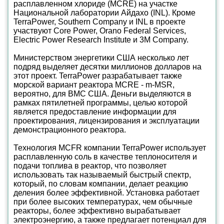
расплавленном хлориде (MCRE) на участке
Национальной лаборатории Айдахо (INL). Кроме
TerraPower, Southern Company и INL в проекте
участвуют Core Power, Orano Federal Services,
Electric Power Research Institute и 3M Company.
Министерством энергетики США несколько лет
подряд выделяет десятки миллионов долларов на
этот проект. TerraPower разрабатывает также
морской вариант реактора MCRE - m-MSR,
вероятно, для ВМС США. Деньги выделяются в
рамках пятилетней программы, целью которой
является предоставление информации для
проектирования, лицензирования и эксплуатации
демонстрационного реактора.
Технология MCFR компании TerraPower использует
расплавленную соль в качестве теплоносителя и
подачи топлива в реактор, что позволяет
использовать так называемый быстрый спектр,
который, по словам компании, делает реакцию
деления более эффективной. Установка работает
при более высоких температурах, чем обычные
реакторы, более эффективно вырабатывает
электроэнергию, а также предлагает потенциал для